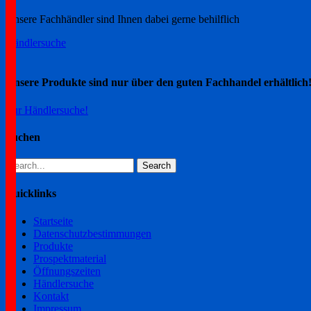
Unsere Fachhändler sind Ihnen dabei gerne behilflich
Händlersuche
Unsere Produkte sind nur über den guten Fachhandel erhältlich
Zur Händlersuche!
Suchen
Search
for:
Quicklinks
Startseite
Datenschutzbestimmungen
Produkte
Prospektmaterial
Öffnungszeiten
Händlersuche
Kontakt
Impressum