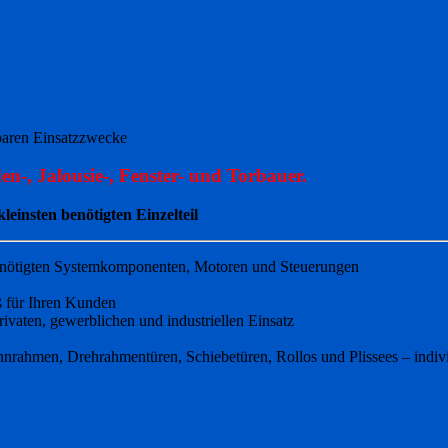
kbaren Einsatzzwecke
n-, Jalousie-, Fenster- und Torbauer.
einsten benötigten Einzelteil
 benötigten Systemkomponenten, Motoren und Steuerungen
ß für Ihren Kunden
privaten, gewerblichen und industriellen Einsatz
annrahmen, Drehrahmentüren, Schiebetüren, Rollos und Plissees – indivi