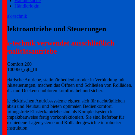
Händlersuche
Händlerlogin
Ihr zuverlässiger Partner!
ak-technik
Elektroantriebe und Steuerungen
ak-technik verwendet ausschließlich
Qualitätsantriebe
Elektrische Antriebe, stationär bedienbar oder in Verbindung mit
Funksteuerungen, machen das Öffnen und Schließen von Rollläden,
Roll- und Deckenschubtoren komfortabel und sicher.
Alle elektrischen Antriebssysteme eignen sich für nachträglichen
Einbau und Neubau und bieten optimalen Bedienkomfort.
Wartungsfreie Einsteckantriebe sind als Komplettsystem in
Kompaktbauweise fertig vorkonfektioniert. Sie sind lieferbar für
verschiedene Lagersysteme und Rollladengewichte in robuster
Konstruktion.