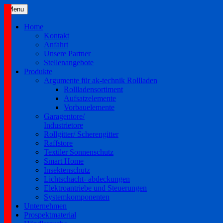
Skip
Menu
to
content
Home
Kontakt
Anfahrt
Unsere Partner
Stellenangebote
Produkte
Argumente für ak-technik Rollladen
Rollladensortiment
Aufsatzelemente
Vorbauelemente
Garagentore/
Industrietore
Rollgitter/ Scherengitter
Raffstore
Textiler Sonnenschutz
Smart Home
Insektenschutz
Lichtschacht- abdeckungen
Elektroantriebe und Steuerungen
Systemkomponenten
Unternehmen
Prospektmaterial