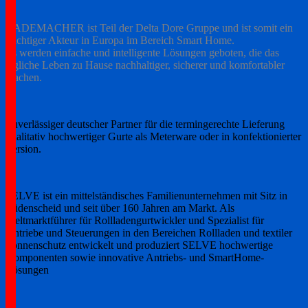
RADEMACHER ist Teil der Delta Dore Gruppe und ist somit ein
wichtiger Akteur in Europa im Bereich Smart Home.
Es werden einfache und intelligente Lösungen geboten, die das
tägliche Leben zu Hause nachhaltiger, sicherer und komfortabler
machen.
Zuverlässiger deutscher Partner für die termingerechte Lieferung
qualitativ hochwertiger Gurte als Meterware oder in konfektionierter
Version.
SELVE ist ein mittelständisches Familienunternehmen mit Sitz in
Lüdenscheid und seit über 160 Jahren am Markt. Als
Weltmarktführer für Rollladengurtwickler und Spezialist für
Antriebe und Steuerungen in den Bereichen Rollladen und textiler
Sonnenschutz entwickelt und produziert SELVE hochwertige
Komponenten sowie innovative Antriebs- und SmartHome-
Lösungen