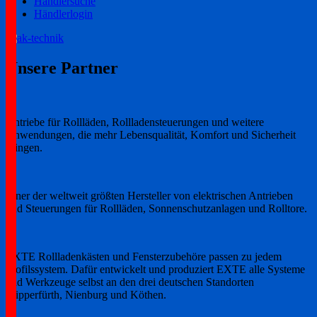
Händlersuche
Händlerlogin
Ihr zuverlässiger Partner!
ak-technik
Unsere Partner
Antriebe für Rollläden, Rollladensteuerungen und weitere
Anwendungen, die mehr Lebensqualität, Komfort und Sicherheit
bringen.
Einer der weltweit größten Hersteller von elektrischen Antrieben
und Steuerungen für Rollläden, Sonnenschutzanlagen und Rolltore.
EXTE Rollladenkästen und Fensterzubehöre passen zu jedem
Profilssystem. Dafür entwickelt und produziert EXTE alle Systeme
und Werkzeuge selbst an den drei deutschen Standorten
Wipperfürth, Nienburg und Köthen.