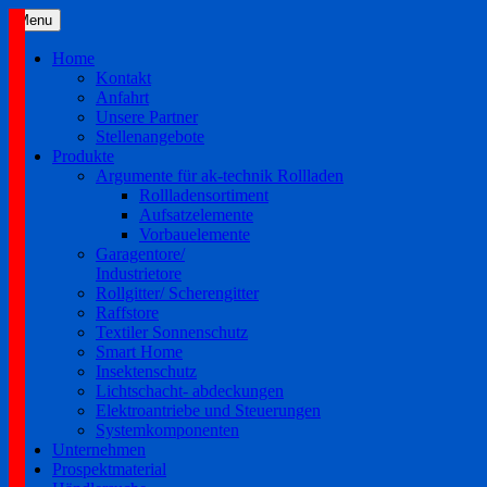
Skip
Menu
to
content
Home
Kontakt
Anfahrt
Unsere Partner
Stellenangebote
Produkte
Argumente für ak-technik Rollladen
Rollladensortiment
Aufsatzelemente
Vorbauelemente
Garagentore/
Industrietore
Rollgitter/ Scherengitter
Raffstore
Textiler Sonnenschutz
Smart Home
Insektenschutz
Lichtschacht- abdeckungen
Elektroantriebe und Steuerungen
Systemkomponenten
Unternehmen
Prospektmaterial