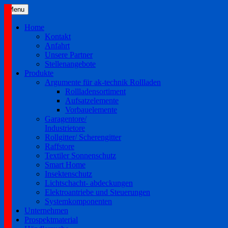
Skip
Menu
to
content
Home
Kontakt
Anfahrt
Unsere Partner
Stellenangebote
Produkte
Argumente für ak-technik Rollladen
Rollladensortiment
Aufsatzelemente
Vorbauelemente
Garagentore/
Industrietore
Rollgitter/ Scherengitter
Raffstore
Textiler Sonnenschutz
Smart Home
Insektenschutz
Lichtschacht- abdeckungen
Elektroantriebe und Steuerungen
Systemkomponenten
Unternehmen
Prospektmaterial