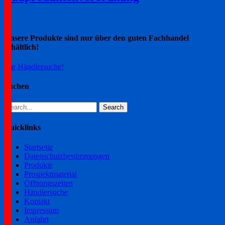
Unsere Produkte sind nur über den guten Fachhandel
erhältlich!
Zur Händlersuche!
Suchen
Search
for:
Quicklinks
Startseite
Datenschutzbestimmungen
Produkte
Prospektmaterial
Öffnungszeiten
Händlersuche
Kontakt
Impressum
Anfahrt