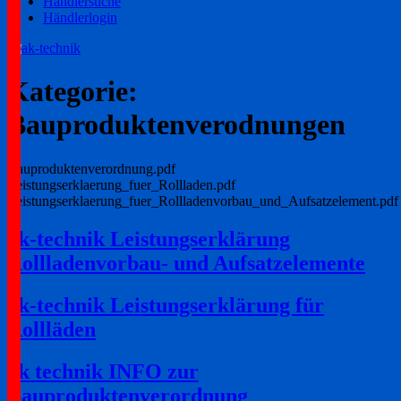
Händlersuche
Händlerlogin
Ihr zuverlässiger Partner!
ak-technik
Kategorie:
Bauproduktenverodnungen
Bauproduktenverordnung.pdf
Leistungserklaerung_fuer_Rollladen.pdf
Leistungserklaerung_fuer_Rollladenvorbau_und_Aufsatzelement.pdf
ak-technik Leistungserklärung
Rollladenvorbau- und Aufsatzelemente
ak-technik Leistungserklärung für
Rollläden
ak technik INFO zur
Bauproduktenverordnung