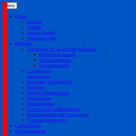
Skip
Menu
to
content
Home
Kontakt
Anfahrt
Unsere Partner
Stellenangebote
Produkte
Argumente für ak-technik Rollladen
Rollladensortiment
Aufsatzelemente
Vorbauelemente
Garagentore/
Industrietore
Rollgitter/ Scherengitter
Raffstore
Textiler Sonnenschutz
Smart Home
Insektenschutz
Lichtschacht- abdeckungen
Elektroantriebe und Steuerungen
Systemkomponenten
Unternehmen
Prospektmaterial