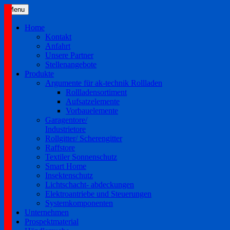
Skip
Menu
to
content
Home
Kontakt
Anfahrt
Unsere Partner
Stellenangebote
Produkte
Argumente für ak-technik Rollladen
Rollladensortiment
Aufsatzelemente
Vorbauelemente
Garagentore/
Industrietore
Rollgitter/ Scherengitter
Raffstore
Textiler Sonnenschutz
Smart Home
Insektenschutz
Lichtschacht- abdeckungen
Elektroantriebe und Steuerungen
Systemkomponenten
Unternehmen
Prospektmaterial