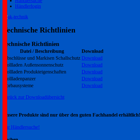
Händlersuche
Händlerlogin
Ihr zuverlässiger Partner!
ak-technik
Technische Richtlinien
Technische Richtlinien
Datei / Beschreibung
Download
Abschlüsse und Markisen Schallschutz
Download
Rollladen Außensonnenschutz
Download
Rollladen Produkteigenschaften
Download
Rollladenpanzer
Download
Vorbausysteme
Download
Zurück zur Downloadübersicht
Unsere Produkte sind nur über den guten Fachhandel erhältlich
Zur Händlersuche!
Suchen