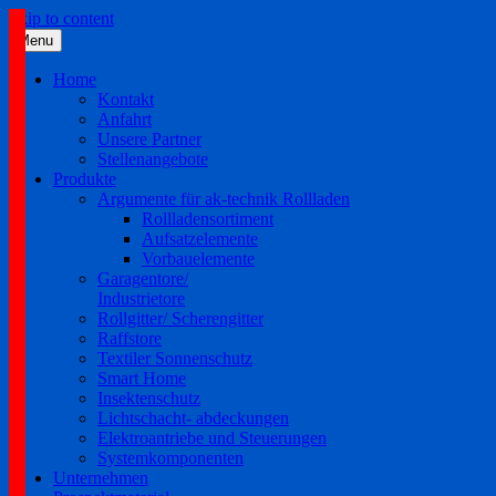
Skip to content
Menu
Home
Kontakt
Anfahrt
Unsere Partner
Stellenangebote
Produkte
Argumente für ak-technik Rollladen
Rollladensortiment
Aufsatzelemente
Vorbauelemente
Garagentore/
Industrietore
Rollgitter/ Scherengitter
Raffstore
Textiler Sonnenschutz
Smart Home
Insektenschutz
Lichtschacht- abdeckungen
Elektroantriebe und Steuerungen
Systemkomponenten
Unternehmen