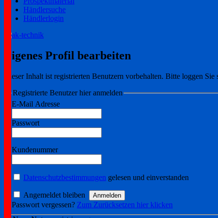
Prospektmaterial
Händlersuche
Händlerlogin
Ihr zuverlässiger Partner!
ak-technik
Eigenes Profil bearbeiten
Dieser Inhalt ist registrierten Benutzern vorbehalten. Bitte loggen Sie s
Registrierte Benutzer hier anmelden
E-Mail Adresse
Passwort
Kundenummer
Datenschutzbestimmungen
gelesen und einverstanden
Angemeldet bleiben
Passwort vergessen?
Zum Zurücksetzen hier klicken