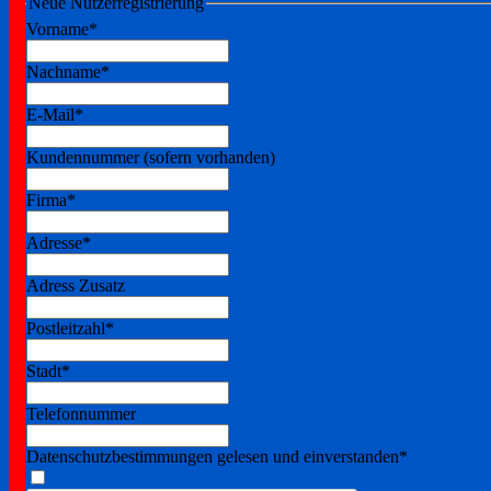
Neue Nutzerregistrierung
Vorname
*
Nachname
*
E-Mail
*
Kundennummer (sofern vorhanden)
Firma
*
Adresse
*
Adress Zusatz
Postleitzahl
*
Stadt
*
Telefonnummer
Datenschutzbestimmungen gelesen und einverstanden
*