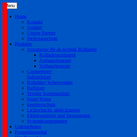
Skip
Menu
to
content
Home
Kontakt
Anfahrt
Unsere Partner
Stellenangebote
Produkte
Argumente für ak-technik Rollladen
Rollladensortiment
Aufsatzelemente
Vorbauelemente
Garagentore/
Industrietore
Rollgitter/ Scherengitter
Raffstore
Textiler Sonnenschutz
Smart Home
Insektenschutz
Lichtschacht- abdeckungen
Elektroantriebe und Steuerungen
Systemkomponenten
Unternehmen
Prospektmaterial