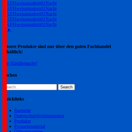
1
2
►
Unsere Produkte sind nur über den guten Fachhandel
erhältlich!
Zur Händlersuche!
Suchen
Search
for:
Quicklinks
Startseite
Datenschutzbestimmungen
Produkte
Prospektmaterial
Öffnungszeiten