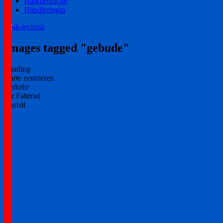
Händlersuche
Händlerlogin
Ihr zuverlässiger Partner!
ak-technik
Images tagged "gebude"
Loading
Karte zentrieren
Verkehr
per Fahrrad
Transit