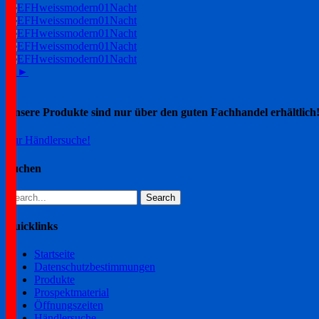
1
2
►
Unsere Produkte sind nur über den guten Fachhandel erhältlich
Zur Händlersuche!
Suchen
Search
for:
Quicklinks
Startseite
Datenschutzbestimmungen
Produkte
Prospektmaterial
Öffnungszeiten
Händlersuche