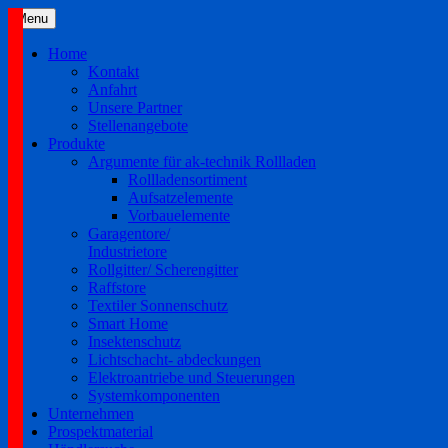
Skip
Menu
to
content
Home
Kontakt
Anfahrt
Unsere Partner
Stellenangebote
Produkte
Argumente für ak-technik Rollladen
Rollladensortiment
Aufsatzelemente
Vorbauelemente
Garagentore/
Industrietore
Rollgitter/ Scherengitter
Raffstore
Textiler Sonnenschutz
Smart Home
Insektenschutz
Lichtschacht- abdeckungen
Elektroantriebe und Steuerungen
Systemkomponenten
Unternehmen
Prospektmaterial