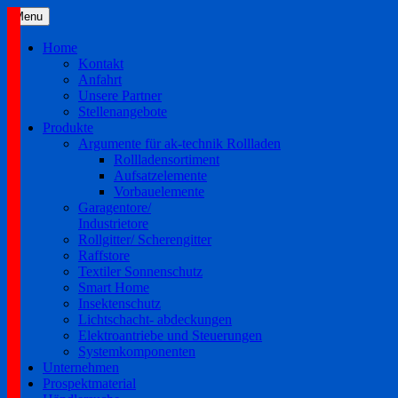
Skip
Menu
to
content
Home
Kontakt
Anfahrt
Unsere Partner
Stellenangebote
Produkte
Argumente für ak-technik Rollladen
Rollladensortiment
Aufsatzelemente
Vorbauelemente
Garagentore/
Industrietore
Rollgitter/ Scherengitter
Raffstore
Textiler Sonnenschutz
Smart Home
Insektenschutz
Lichtschacht- abdeckungen
Elektroantriebe und Steuerungen
Systemkomponenten
Unternehmen
Prospektmaterial