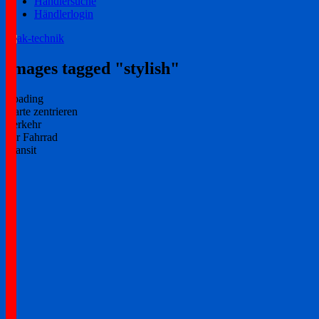
Händlersuche
Händlerlogin
Ihr zuverlässiger Partner!
ak-technik
Images tagged "stylish"
Loading
Karte zentrieren
Verkehr
per Fahrrad
Transit