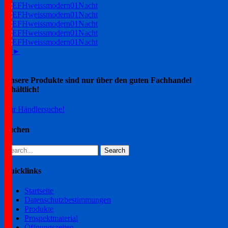
1
2
►
Unsere Produkte sind nur über den guten Fachhandel
erhältlich!
Zur Händlersuche!
Suchen
Search
for:
Quicklinks
Startseite
Datenschutzbestimmungen
Produkte
Prospektmaterial
Öffnungszeiten