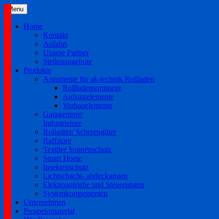
Skip
Menu
to
content
Home
Kontakt
Anfahrt
Unsere Partner
Stellenangebote
Produkte
Argumente für ak-technik Rollladen
Rollladensortiment
Aufsatzelemente
Vorbauelemente
Garagentore/
Industrietore
Rollgitter/ Scherengitter
Raffstore
Textiler Sonnenschutz
Smart Home
Insektenschutz
Lichtschacht- abdeckungen
Elektroantriebe und Steuerungen
Systemkomponenten
Unternehmen
Prospektmaterial