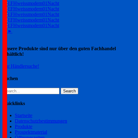
1
2
►
Unsere Produkte sind nur über den guten Fachhandel
erhältlich!
Zur Händlersuche!
Suchen
Search
for:
Quicklinks
Startseite
Datenschutzbestimmungen
Produkte
Prospektmaterial
Öffnungszeiten