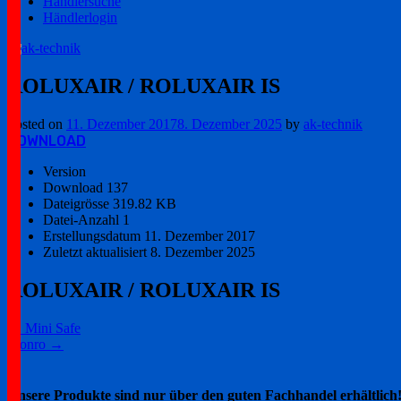
Händlersuche
Händlerlogin
Ihr zuverlässiger Partner!
ak-technik
ROLUXAIR / ROLUXAIR IS
Posted on
11. Dezember 2017
8. Dezember 2025
by
ak-technik
DOWNLOAD
Version
Download
137
Dateigrösse
319.82 KB
Datei-Anzahl
1
Erstellungsdatum
11. Dezember 2017
Zuletzt aktualisiert
8. Dezember 2025
ROLUXAIR / ROLUXAIR IS
Post
←
Mini Safe
s_onro
→
navigation
Unsere Produkte sind nur über den guten Fachhandel erhältlich