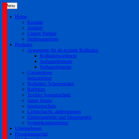
Skip
Menu
to
content
Home
Kontakt
Anfahrt
Unsere Partner
Stellenangebote
Produkte
Argumente für ak-technik Rollladen
Rollladensortiment
Aufsatzelemente
Vorbauelemente
Garagentore/
Industrietore
Rollgitter/ Scherengitter
Raffstore
Textiler Sonnenschutz
Smart Home
Insektenschutz
Lichtschacht- abdeckungen
Elektroantriebe und Steuerungen
Systemkomponenten
Unternehmen
Prospektmaterial