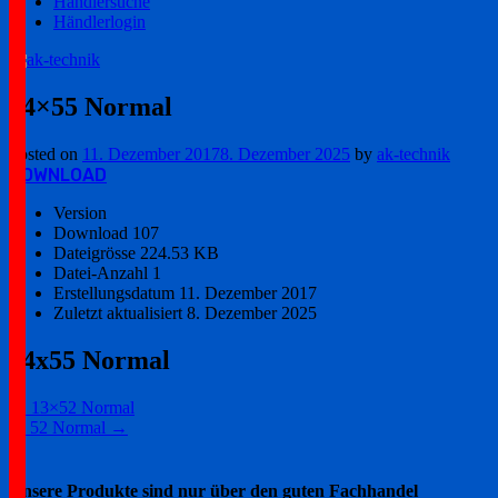
Händlersuche
Händlerlogin
Ihr zuverlässiger Partner!
ak-technik
14×55 Normal
Posted on
11. Dezember 2017
8. Dezember 2025
by
ak-technik
DOWNLOAD
Version
Download
107
Dateigrösse
224.53 KB
Datei-Anzahl
1
Erstellungsdatum
11. Dezember 2017
Zuletzt aktualisiert
8. Dezember 2025
14x55 Normal
Post
←
13×52 Normal
ak 52 Normal
→
navigation
Unsere Produkte sind nur über den guten Fachhandel