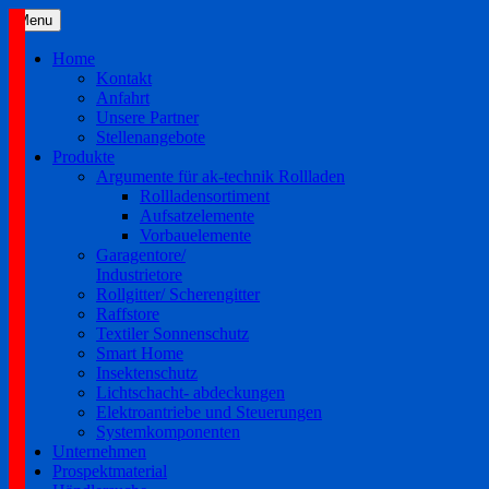
Skip
Menu
to
content
Home
Kontakt
Anfahrt
Unsere Partner
Stellenangebote
Produkte
Argumente für ak-technik Rollladen
Rollladensortiment
Aufsatzelemente
Vorbauelemente
Garagentore/
Industrietore
Rollgitter/ Scherengitter
Raffstore
Textiler Sonnenschutz
Smart Home
Insektenschutz
Lichtschacht- abdeckungen
Elektroantriebe und Steuerungen
Systemkomponenten
Unternehmen
Prospektmaterial