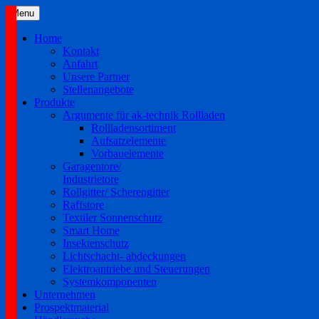
Skip
Menu
to
content
Home
Kontakt
Anfahrt
Unsere Partner
Stellenangebote
Produkte
Argumente für ak-technik Rollladen
Rollladensortiment
Aufsatzelemente
Vorbauelemente
Garagentore/
Industrietore
Rollgitter/ Scherengitter
Raffstore
Textiler Sonnenschutz
Smart Home
Insektenschutz
Lichtschacht- abdeckungen
Elektroantriebe und Steuerungen
Systemkomponenten
Unternehmen
Prospektmaterial