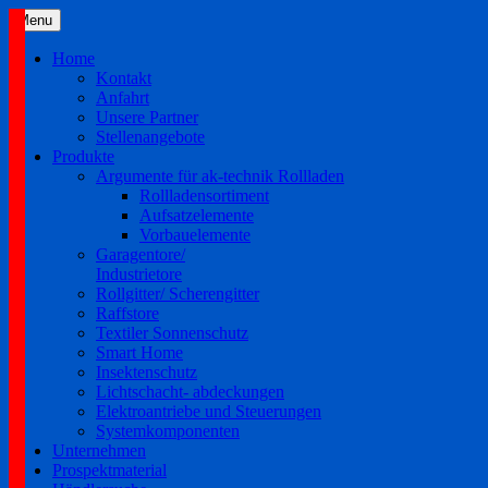
Skip
Menu
to
content
Home
Kontakt
Anfahrt
Unsere Partner
Stellenangebote
Produkte
Argumente für ak-technik Rollladen
Rollladensortiment
Aufsatzelemente
Vorbauelemente
Garagentore/
Industrietore
Rollgitter/ Scherengitter
Raffstore
Textiler Sonnenschutz
Smart Home
Insektenschutz
Lichtschacht- abdeckungen
Elektroantriebe und Steuerungen
Systemkomponenten
Unternehmen
Prospektmaterial