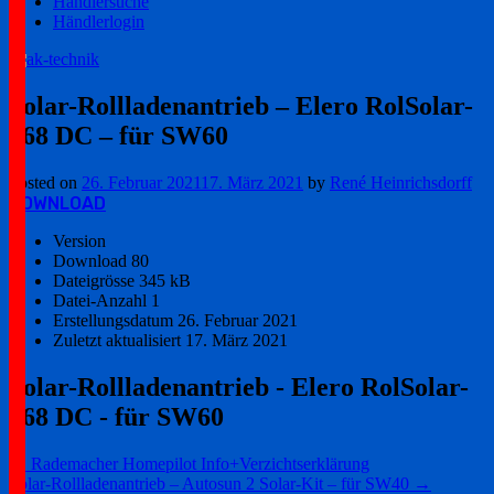
Händlersuche
Händlerlogin
Ihr zuverlässiger Partner!
ak-technik
Solar-Rollladenantrieb – Elero RolSolar-
868 DC – für SW60
Posted on
26. Februar 2021
17. März 2021
by
René Heinrichsdorff
DOWNLOAD
Version
Download
80
Dateigrösse
345 kB
Datei-Anzahl
1
Erstellungsdatum
26. Februar 2021
Zuletzt aktualisiert
17. März 2021
Solar-Rollladenantrieb - Elero RolSolar-
868 DC - für SW60
Post
←
Rademacher Homepilot Info+Verzichtserklärung
Solar-Rollladenantrieb – Autosun 2 Solar-Kit – für SW40
→