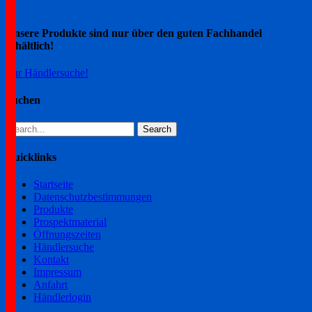
navigation
Unsere Produkte sind nur über den guten Fachhandel
erhältlich!
Zur Händlersuche!
Suchen
Search
for:
Quicklinks
Startseite
Datenschutzbestimmungen
Produkte
Prospektmaterial
Öffnungszeiten
Händlersuche
Kontakt
Impressum
Anfahrt
Händlerlogin