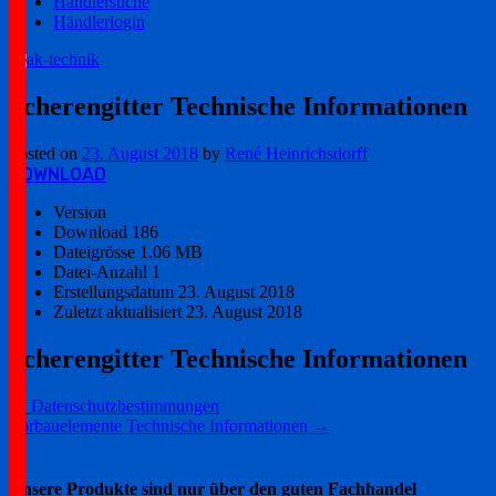
Händlersuche
Händlerlogin
Ihr zuverlässiger Partner!
ak-technik
Scherengitter Technische Informationen
Posted on
23. August 2018
by
René Heinrichsdorff
DOWNLOAD
Version
Download
186
Dateigrösse
1.06 MB
Datei-Anzahl
1
Erstellungsdatum
23. August 2018
Zuletzt aktualisiert
23. August 2018
Scherengitter Technische Informationen
Post
←
Datenschutzbestimmungen
Vorbauelemente Technische Informationen
→
navigation
Unsere Produkte sind nur über den guten Fachhandel