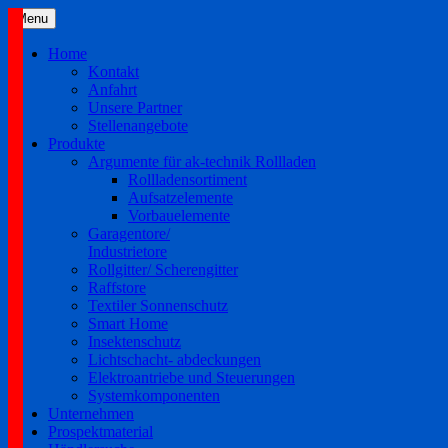
Skip
Menu
to
content
Home
Kontakt
Anfahrt
Unsere Partner
Stellenangebote
Produkte
Argumente für ak-technik Rollladen
Rollladensortiment
Aufsatzelemente
Vorbauelemente
Garagentore/
Industrietore
Rollgitter/ Scherengitter
Raffstore
Textiler Sonnenschutz
Smart Home
Insektenschutz
Lichtschacht- abdeckungen
Elektroantriebe und Steuerungen
Systemkomponenten
Unternehmen
Prospektmaterial