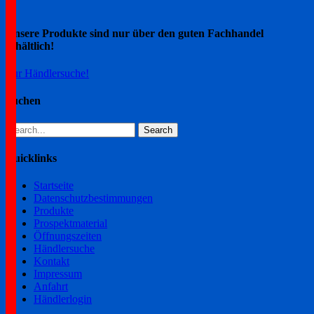
navigation
Unsere Produkte sind nur über den guten Fachhandel
erhältlich!
Zur Händlersuche!
Suchen
Search
for:
Quicklinks
Startseite
Datenschutzbestimmungen
Produkte
Prospektmaterial
Öffnungszeiten
Händlersuche
Kontakt
Impressum
Anfahrt
Händlerlogin