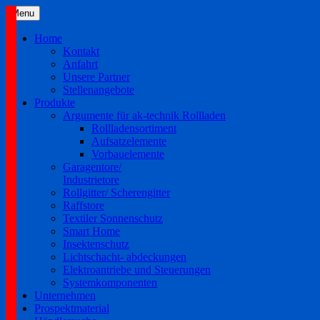
Skip
Menu
to
content
Home
Kontakt
Anfahrt
Unsere Partner
Stellenangebote
Produkte
Argumente für ak-technik Rollladen
Rollladensortiment
Aufsatzelemente
Vorbauelemente
Garagentore/
Industrietore
Rollgitter/ Scherengitter
Raffstore
Textiler Sonnenschutz
Smart Home
Insektenschutz
Lichtschacht- abdeckungen
Elektroantriebe und Steuerungen
Systemkomponenten
Unternehmen
Prospektmaterial