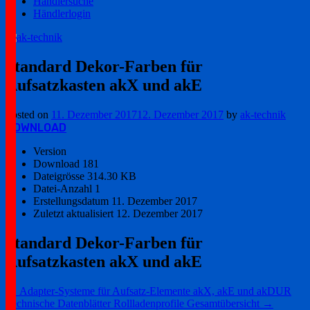
Händlersuche
Händlerlogin
Ihr zuverlässiger Partner!
ak-technik
Standard Dekor-Farben für
Aufsatzkasten akX und akE
Posted on
11. Dezember 2017
12. Dezember 2017
by
ak-technik
DOWNLOAD
Version
Download
181
Dateigrösse
314.30 KB
Datei-Anzahl
1
Erstellungsdatum
11. Dezember 2017
Zuletzt aktualisiert
12. Dezember 2017
Standard Dekor-Farben für
Aufsatzkasten akX und akE
Post
←
Adapter-Systeme für Aufsatz-Elemente akX, akE und akDUR
Technische Datenblätter Rollladenprofile Gesamtübersicht
→